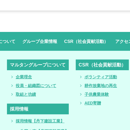
について
グループ企業情報
CSR（社会貢献活動）
アクセ
マルタングループについて
CSR（社会貢献活動）
企業理念
ボランティア活動
役員・組織図について
耕作放棄地の再生
取組と功績
子供農業体験
AED寄贈
採用情報
採用情報【丹下建設工業】