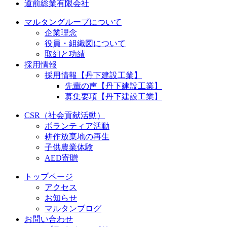
道前総業有限会社
マルタングループについて
企業理念
役員・組織図について
取組と功績
採用情報
採用情報【丹下建設工業】
先輩の声【丹下建設工業】
募集要項【丹下建設工業】
CSR（社会貢献活動）
ボランティア活動
耕作放棄地の再生
子供農業体験
AED寄贈
トップページ
アクセス
お知らせ
マルタンブログ
お問い合わせ