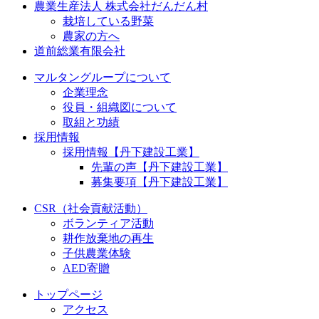
農業生産法人 株式会社だんだん村
栽培している野菜
農家の方へ
道前総業有限会社
マルタングループについて
企業理念
役員・組織図について
取組と功績
採用情報
採用情報【丹下建設工業】
先輩の声【丹下建設工業】
募集要項【丹下建設工業】
CSR（社会貢献活動）
ボランティア活動
耕作放棄地の再生
子供農業体験
AED寄贈
トップページ
アクセス