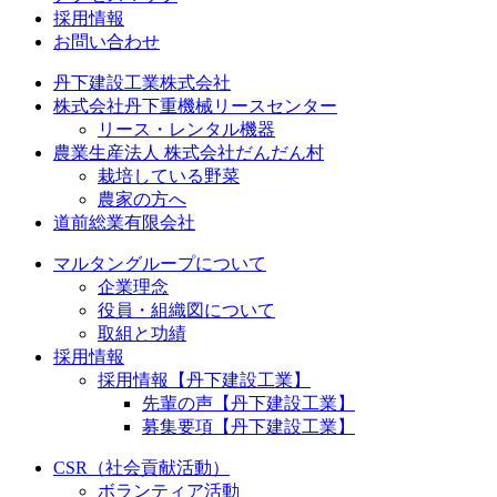
採用情報
お問い合わせ
丹下建設工業株式会社
株式会社丹下重機械リースセンター
リース・レンタル機器
農業生産法人 株式会社だんだん村
栽培している野菜
農家の方へ
道前総業有限会社
マルタングループについて
企業理念
役員・組織図について
取組と功績
採用情報
採用情報【丹下建設工業】
先輩の声【丹下建設工業】
募集要項【丹下建設工業】
CSR（社会貢献活動）
ボランティア活動