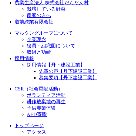
農業生産法人 株式会社だんだん村
栽培している野菜
農家の方へ
道前総業有限会社
マルタングループについて
企業理念
役員・組織図について
取組と功績
採用情報
採用情報【丹下建設工業】
先輩の声【丹下建設工業】
募集要項【丹下建設工業】
CSR（社会貢献活動）
ボランティア活動
耕作放棄地の再生
子供農業体験
AED寄贈
トップページ
アクセス