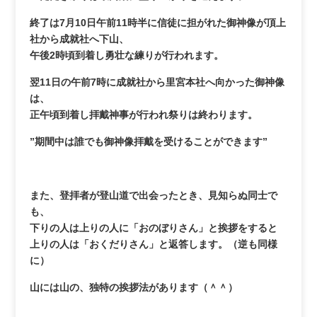
終了は7月10日午前11時半に信徒に担がれた御神像が頂上
社から成就社へ下山、
午後2時頃到着し勇壮な練りが行われます。
翌11日の午前7時に成就社から里宮本社へ向かった御神像
は、
正午頃到着し拝戴神事が行われ祭りは終わります。
”期間中は誰でも御神像拝戴を受けることができます”
また、登拝者が登山道で出会ったとき、見知らぬ同士で
も、
下りの人は上りの人に「おのぼりさん」と挨拶をすると
上りの人は「おくだりさん」と返答します。（逆も同様
に）
山には山の、独特の挨拶法があります（＾＾）