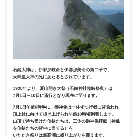
石鎚大神は、伊邪那岐命と伊邪那美命の第二子で、
天照皇大神の兄にあたるとされています。
1920年より、夏山開き大祭（石鎚神社臨時祭典）は
7月1日～10日に斎行となり現在に至ります。
7月1日午前6時半に、御神像は一体ずつ行者に背負われ
頂上社に向けて担ぎ上げられ午前10時頃到着します。
山頂で待ち受けた信徒たちは、三体の御神像拝戴（神像
を信徒たちの背中に当てる）を
いただき祭りは最高潮に盛り上がりを迎えます。