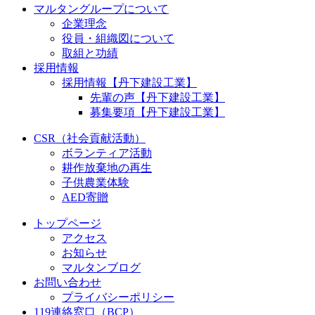
マルタングループについて
企業理念
役員・組織図について
取組と功績
採用情報
採用情報【丹下建設工業】
先輩の声【丹下建設工業】
募集要項【丹下建設工業】
CSR（社会貢献活動）
ボランティア活動
耕作放棄地の再生
子供農業体験
AED寄贈
トップページ
アクセス
お知らせ
マルタンブログ
お問い合わせ
プライバシーポリシー
119連絡窓口（BCP）