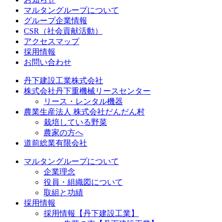
マルタングループについて
グループ企業情報
CSR（社会貢献活動）
アクセスマップ
採用情報
お問い合わせ
丹下建設工業株式会社
株式会社丹下重機械リースセンター
リース・レンタル機器
農業生産法人 株式会社だんだん村
栽培している野菜
農家の方へ
道前総業有限会社
マルタングループについて
企業理念
役員・組織図について
取組と功績
採用情報
採用情報【丹下建設工業】