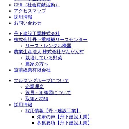
CSR（社会貢献活動）
アクセスマップ
採用情報
お問い合わせ
丹下建設工業株式会社
株式会社丹下重機械リースセンター
リース・レンタル機器
農業生産法人 株式会社だんだん村
栽培している野菜
農家の方へ
道前総業有限会社
マルタングループについて
企業理念
役員・組織図について
取組と功績
採用情報
採用情報【丹下建設工業】
先輩の声【丹下建設工業】
募集要項【丹下建設工業】